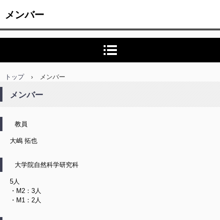
メンバー
トップ
›
メンバー
メンバー
教員
大嶋 拓也
大学院自然科学研究科
5人
・M2：3人
・M1：2人